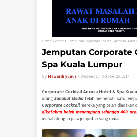
Home
event
Jemputan Corporate Cocktail Ancasa Hotel 
Jemputan Corporate C
Spa Kuala Lumpur
by
Mawardi yunus
Wednesday, October 29, 2014
Corporate Cocktail Ancasa Hotel & Spa Kual
orang
Sahabat Media
telah memenuhi satu jempu
Corporate Cocktail
mereka yang telah diadakan 
dikatakan boleh menampung sehingga 400 ora
meriah dengan para jemputan yang ramai.