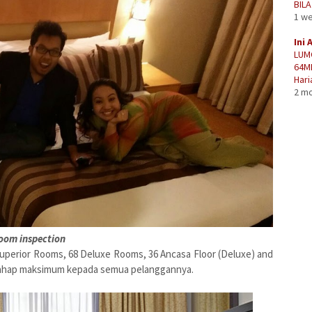
BIL
1 w
Ini 
LUM
64M
Hari
2 m
oom inspection
Superior Rooms, 68 Deluxe Rooms, 36 Ancasa Floor (Deluxe) and
i tahap maksimum kepada semua pelanggannya.