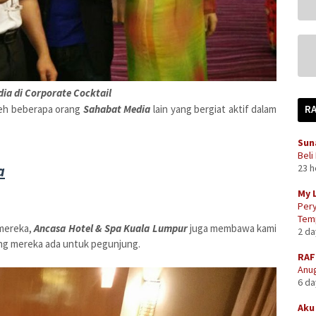
ia di Corporate Cocktail
oleh beberapa orang
Sahabat Media
lain yang bergiat aktif dalam
R
Sun
Beli
a
23 
My 
Pery
Temp
mereka,
Ancasa Hotel & Spa Kuala Lumpur
juga membawa kami
2 d
ang mereka ada untuk pegunjung.
RAF
Anug
6 d
Aku 