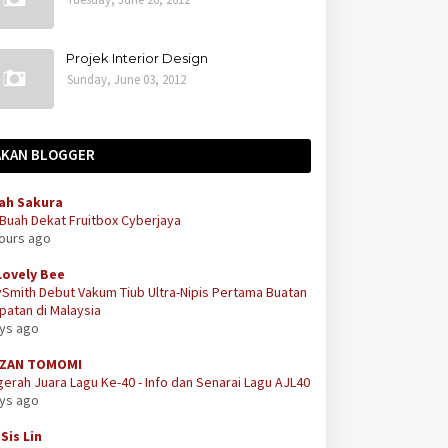
Projek Interior Design
Sunday, June 03, 2012
AKAN BLOGGER
ah Sakura
 Buah Dekat Fruitbox Cyberjaya
hours ago
Lovely Bee
Smith Debut Vakum Tiub Ultra-Nipis Pertama Buatan
atan di Malaysia
ays ago
ZAN TOMOMI
erah Juara Lagu Ke-40 - Info dan Senarai Lagu AJL40
ays ago
Sis Lin