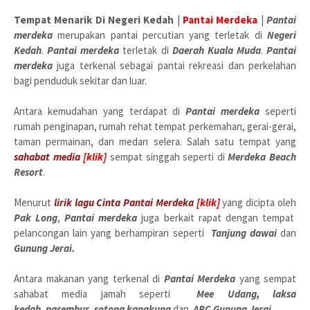
Tempat Menarik Di Negeri Kedah
|
Pantai Merdeka
|
Pantai
merdeka
merupakan pantai percutian yang terletak di
Negeri
Kedah
.
Pantai merdeka
terletak di
Daerah Kuala Muda
.
Pantai
merdeka
juga terkenal sebagai pantai rekreasi dan perkelahan
bagi penduduk sekitar dan luar.
Antara kemudahan yang terdapat di
Pantai merdeka
seperti
rumah penginapan, rumah rehat tempat perkemahan, gerai-gerai,
taman permainan, dan medan selera. Salah satu tempat yang
sahabat media
[klik]
sempat singgah seperti di
Merdeka Beach
Resort
.
Menurut
lirik lagu Cinta Pantai Merdeka
[klik]
yang dicipta oleh
Pak Long
,
Pantai merdeka
juga
berkait rapat dengan tempat
pelancongan
lain yang berhampiran seperti
Tanjung dawai
dan
G
unung Jerai.
Antara makanan yang terkenal di
Pantai Merdeka
yang sempat
sahabat media jamah
seperti
Mee Udang
, laksa
kedah
,
pasembur
,
sotong kangkung
dan
ABC Gunung Jerai
.