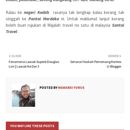
Kalau ke
negeri Kedah
rasanya tak lengkap kalau korang tak
singgah ke
Pantai Merdeka
ni. Untuk maklumat lanjut korang
boleh buat rujukan di Majalah travel no satu di malaysia
Santai
Travel
.
OLDER
NEWER
Fenomena Lawak Superb Douglas
Senarai Hadiah Pemenang Kontes
Lim | Lawak Ke Der 3
U-Blogger
POSTED BY
MAWARDI YUNUS
YOU MAY LIKE THESE POSTS