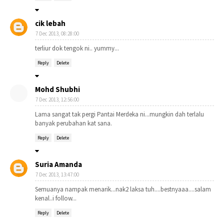
cik lebah
7 Dec 2013, 08:28:00
terliur dok tengok ni.. yummy...
Reply
Delete
Mohd Shubhi
7 Dec 2013, 12:56:00
Lama sangat tak pergi Pantai Merdeka ni...mungkin dah terlalu
banyak perubahan kat sana.
Reply
Delete
Suria Amanda
7 Dec 2013, 13:47:00
Semuanya nampak menarik...nak2 laksa tuh....bestnyaaa....salam
kenal..i follow...
Reply
Delete