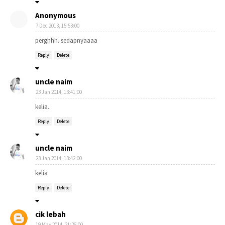
Anonymous
7 Dec 2013, 15:53:00
perghhh. sedapnyaaaa
Reply
Delete
uncle naim
23 Jan 2014, 13:41:00
kelia..
Reply
Delete
uncle naim
23 Jan 2014, 13:42:00
kelia
Reply
Delete
cik lebah
19 May 2014, 21:26:00