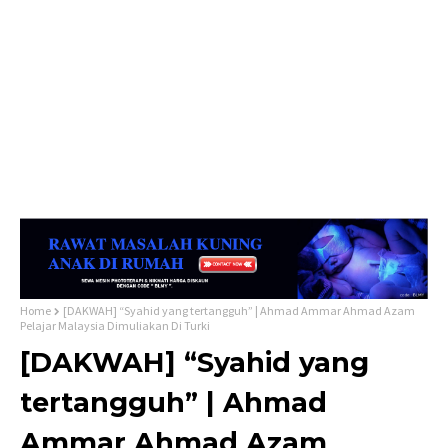
Home
[DAKWAH] “Syahid yang tertangguh” | Ahmad Ammar Ahmad Azam
Pelajar Malaysia Dimuliakan Di Turki
[DAKWAH] “Syahid yang
tertangguh” | Ahmad
Ammar Ahmad Azam