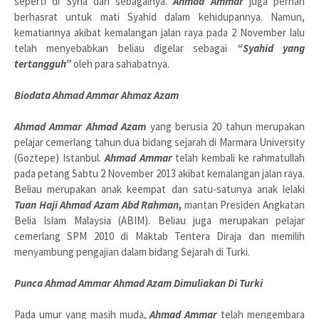
seperti di Syria dan sebagainya.
Ahmad Ammar
juga pernah
berhasrat untuk mati Syahid dalam kehidupannya. Namun,
kematiannya akibat kemalangan jalan raya pada 2 November lalu
telah menyebabkan beliau digelar sebagai
“Syahid yang
tertangguh”
oleh para sahabatnya.
Biodata Ahmad Ammar Ahmaz Azam
Ahmad Ammar Ahmad Azam
yang berusia 20 tahun merupakan
pelajar cemerlang tahun dua bidang sejarah di Marmara University
(Goztepe) Istanbul.
Ahmad Ammar
telah kembali ke rahmatullah
pada petang Sabtu 2 November 2013 akibat kemalangan jalan raya.
Beliau merupakan anak keempat dan satu-satunya anak lelaki
Tuan Haji Ahmad Azam Abd Rahman,
mantan Presiden Angkatan
Belia Islam Malaysia (ABIM). Beliau juga merupakan pelajar
cemerlang SPM 2010 di Maktab Tentera Diraja dan memilih
menyambung pengajian dalam bidang Sejarah di Turki.
Punca Ahmad Ammar Ahmad Azam Dimuliakan Di Turki
Pada umur yang masih muda,
Ahmad Ammar
telah mengembara