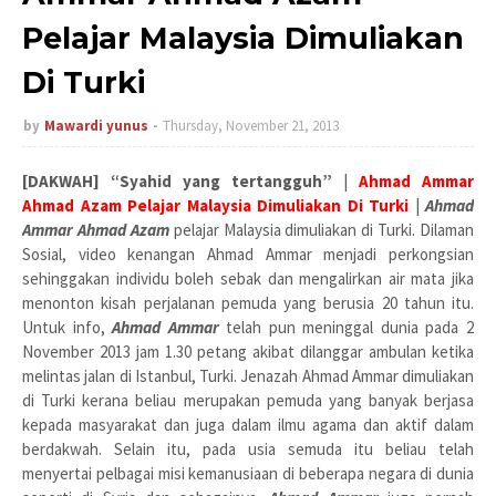
Pelajar Malaysia Dimuliakan
Di Turki
by
Mawardi yunus
Thursday, November 21, 2013
[DAKWAH] “Syahid yang tertangguh”
|
Ahmad Ammar
Ahmad Azam Pelajar Malaysia Dimuliakan Di Turki
|
Ahmad
Ammar Ahmad Azam
pelajar Malaysia dimuliakan di Turki. Dilaman
Sosial, video kenangan Ahmad Ammar menjadi perkongsian
sehinggakan individu boleh sebak dan mengalirkan air mata jika
menonton kisah perjalanan pemuda yang berusia 20 tahun itu.
Untuk info,
Ahmad Ammar
telah pun meninggal dunia pada 2
November 2013 jam 1.30 petang akibat dilanggar ambulan ketika
melintas jalan di Istanbul, Turki. Jenazah Ahmad Ammar dimuliakan
di Turki kerana beliau merupakan pemuda yang banyak berjasa
kepada masyarakat dan juga dalam ilmu agama dan aktif dalam
berdakwah. Selain itu, pada usia semuda itu beliau telah
menyertai pelbagai misi kemanusiaan di beberapa negara di dunia