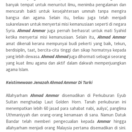
banyak tempat untuk menuntut ilmu, menimba pengalaman dan
mencurah bakti untuk kesejahteraan ummah tanpa mengira
bangsa dan agama. Selain itu, beliau juga telah menjadi
sukarelawan untuk menyertai misi kemanusiaan seperti di negara
Syria.
Ahmad Ammar
juga pernah berhasrat untuk mati Syahid
ketika menyertai misi kemanusiaan. Selain itu,
Ahmad Ammar
amat dikenali kerana mempunyai budi pekerti yang baik, tekun,
berdisiplin, taat, bercita-cita tinggi dan sikap hormatnya kepada
yang lebih dewasa.
Ahmad Ahmad
juga dihormati sebagai seorang
yang kuat ilmu agama dan aktif dalam dakwah memperjuangkan
agama Islam.
Keistimewaan Jenazah Ahmad Ammar Di Turki
Allahyarham
Ahmad Ammar
disemadikan di Perkuburan Eyub
Sultan menghadap Laut Golden Horn. Tanah perkuburan ini
menempatkan lebih 60 jasad para sahabat nabi, auliya’, panglima
Uthmaniyyah dan orang-orang kenamaan di sana. Namun Datuk
Bandar telah memberi pengecualian kepada
Ammar
hingga
allahyarham menjadi orang Malaysia pertama disemadikan di sini.