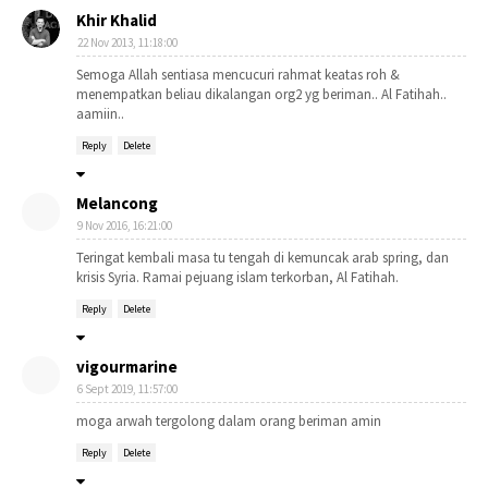
Khir Khalid
22 Nov 2013, 11:18:00
Semoga Allah sentiasa mencucuri rahmat keatas roh &
menempatkan beliau dikalangan org2 yg beriman.. Al Fatihah..
aamiin..
Reply
Delete
Melancong
9 Nov 2016, 16:21:00
Teringat kembali masa tu tengah di kemuncak arab spring, dan
krisis Syria. Ramai pejuang islam terkorban, Al Fatihah.
Reply
Delete
vigourmarine
6 Sept 2019, 11:57:00
moga arwah tergolong dalam orang beriman amin
Reply
Delete