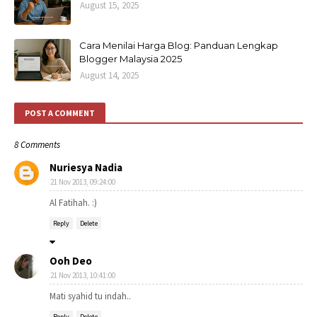
August 15, 2025
Cara Menilai Harga Blog: Panduan Lengkap
Blogger Malaysia 2025
August 14, 2025
POST A COMMENT
8 Comments
Nuriesya Nadia
21 Nov 2013, 09:24:00
Al Fatihah. :)
Reply
Delete
Ooh Deo
21 Nov 2013, 10:41:00
Mati syahid tu indah..
Reply
Delete