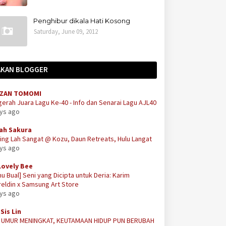
Penghibur dikala Hati Kosong
Saturday, June 09, 2012
AKAN BLOGGER
ZAN TOMOMI
erah Juara Lagu Ke-40 - Info dan Senarai Lagu AJL40
ays ago
ah Sakura
ing Lah Sangat @ Kozu, Daun Retreats, Hulu Langat
ays ago
Lovely Bee
u Bual] Seni yang Dicipta untuk Deria: Karim
eldin x Samsung Art Store
ays ago
Sis Lin
A UMUR MENINGKAT, KEUTAMAAN HIDUP PUN BERUBAH