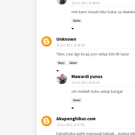
25 Oct 2013, 18:40:00
nnti kami masak telur bakar ya ekekek
Delete
Unknown
25 Oct 2013, 16:28:00
Telor, nasi dgn kicap pon sedap bile dh lapar
Reply
Delete
Mawardi yunus
25 Oct 2013, 18:41:00
uih meleleh huhu sedap bangat
Delete
Akupenghibur.com
25 Oct 2013, 18:07:00
hahahhaha wahh memasak terbaik... goleng telu