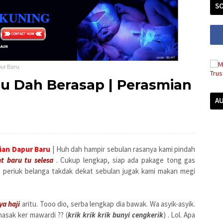
SO
pur Baru
u Dah Berasap | Perasmian
A
ian Dapur Baru
| Huh dah hampir sebulan rasanya kami pindah
t baru tu selesa
. Cukup lengkap, siap ada pakage tong gas
periuk belanga takdak dekat sebulan jugak kami makan megi
ya haji
aritu. Tooo dio, serba lengkap dia bawak. Wa asyik-asyik.
asak ker mawardi ?? (
krik krik krik bunyi cengkerik
) . Lol. Apa