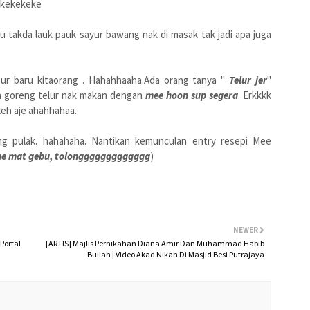
 ekekekeke
u takda lauk pauk sayur bawang nak di masak tak jadi apa juga
r baru kitaorang . Hahahhaaha.Ada orang tanya "
Telur jer
"
un goreng telur nak makan dengan
mee hoon sup segera
. Erkkkk
leh aje ahahhahaa.
g pulak. hahahaha. Nantikan kemunculan entry resepi Mee
che mat gebu, tolonggggggggggggg
)
NEWER
Portal
[ARTIS] Majlis Pernikahan Diana Amir Dan Muhammad Habib
Bullah | Video Akad Nikah Di Masjid Besi Putrajaya