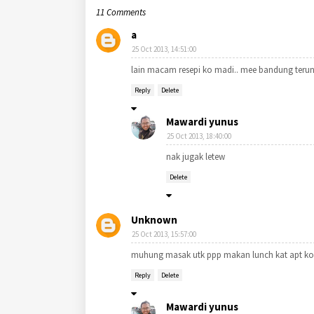
11 Comments
a
25 Oct 2013, 14:51:00
lain macam resepi ko madi.. mee bandung terun
Reply
Delete
Mawardi yunus
25 Oct 2013, 18:40:00
nak jugak letew
Delete
Unknown
25 Oct 2013, 15:57:00
muhung masak utk ppp makan lunch kat apt kora
Reply
Delete
Mawardi yunus