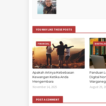
YOU MAY LIKE THESE POSTS
FINANCIAL
DIGITAL 
Apakah Artinya Kebebasan
Panduan L
Kewangan Ketika Anda
Digital N
Mengembara
Warganega
November 14, 2025
August 29, 2
POST A COMMENT