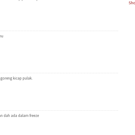
Sho
hu
 goreng kicap pulak.
an dah ada dalam freeze