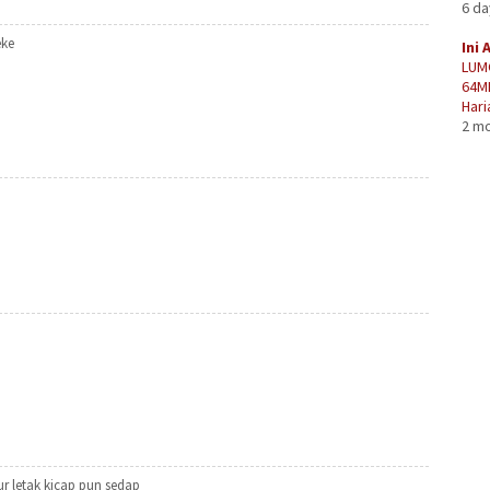
6 d
eke
Ini 
LUM
64M
Hari
2 m
r letak kicap pun sedap