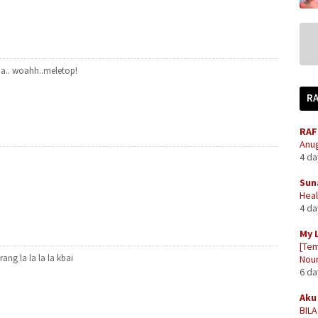
a.. woahh..meletop!
R
RAF
Anug
4 d
Sun
Heal
4 d
My 
[Tem
ng la la la la kbai
Nour
6 d
Aku 
BIL