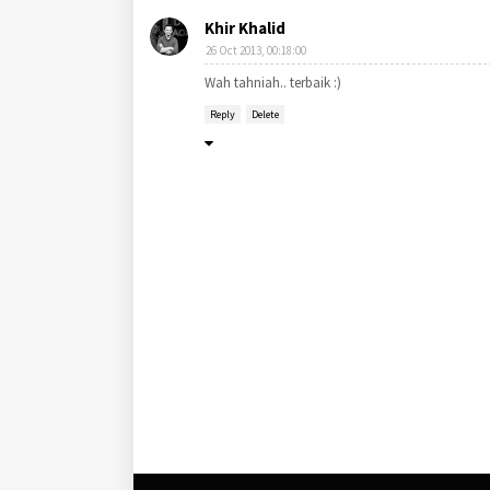
Khir Khalid
26 Oct 2013, 00:18:00
Wah tahniah.. terbaik :)
Reply
Delete