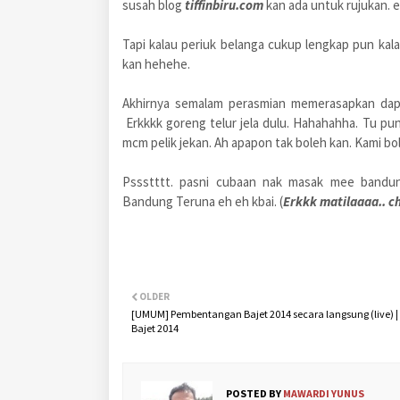
susah blog
tiffinbiru.com
kan ada untuk rujukan.
Tapi kalau periuk belanga cukup lengkap pun kala
kan hehehe.
Akhirnya semalam perasmian memerasapkan dapu
Erkkkk goreng telur jela dulu. Hahahahha. Tu p
mcm pelik jekan. Ah apapon tak boleh kan. Kami bo
Pssstttt. pasni cubaan nak masak mee bandun
Bandung Teruna eh eh kbai. (
Erkkk matilaaaa.. 
OLDER
[UMUM] Pembentangan Bajet 2014 secara langsung (live) | 
Bajet 2014
POSTED BY
MAWARDI YUNUS