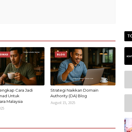
T
NOMAD
BLOG
engkap Cara Jadi
Strategi Naikkan Domain
omad Untuk
Authority (DA) Blog
ra Malaysia
August 15, 2025
025