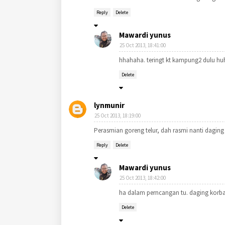
Reply
Delete
Mawardi yunus
25 Oct 2013, 18:41:00
hhahaha. teringt kt kampung2 dulu hu
Delete
lynmunir
25 Oct 2013, 18:19:00
Perasmian goreng telur, dah rasmi nanti daging
Reply
Delete
Mawardi yunus
25 Oct 2013, 18:42:00
ha dalam perncangan tu. daging korb
Delete