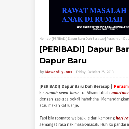
Home
[PERIBADI] Dapur Baru Dah Berasap | Perasmian Da
[PERIBADI] Dapur Bar
Dapur Baru
by
Mawardi yunus
Friday, October 25, 2013
[PERIBADI] Dapur Baru Dah Berasap
|
Perasm
ke
rumah sewa baru
tu. Alhamdulillah
apartmen
dengan gas-gas sekali hahahaha. Memandangkan 
atau makan kat luar je.
Tapi bila roomate wa balik je dari kampung
hari ra
semangat rasa nak masak-masak. Huh ko pandai m