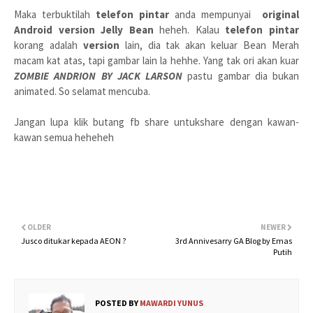
Maka terbuktilah
telefon pintar
anda mempunyai
original
Android version
Jelly Bean
heheh. Kalau
telefon pintar
korang adalah
version
lain, dia tak akan keluar Bean Merah
macam kat atas, tapi gambar lain la hehhe. Yang tak ori akan kuar
ZOMBIE ANDRION BY JACK LARSON
pastu gambar dia bukan
animated. So selamat mencuba.
Jangan lupa klik butang fb share untukshare dengan kawan-
kawan semua heheheh
OLDER
NEWER
Jusco ditukar kepada AEON ?
3rd Annivesarry GA Blog by Emas
Putih
POSTED BY
MAWARDI YUNUS