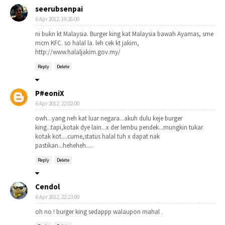
seerubsenpai
6 Apr 2012, 19:26:00
ni bukn kt Malaysia. Burger king kat Malaysia bawah Ayamas, sme
mcm KFC. so halal la. leh cek kt jakim,
http://www.halaljakim.gov.my/
Reply
Delete
P#eoniX
6 Apr 2012, 22:02:00
owh...yang neh kat luar negara...akuh dulu keje burger
king...tapi,kotak dye lain...x der lembu pendek...mungkin tukar
kotak kot....cume,status halal tuh x dapat nak
pastikan...heheheh.....
Reply
Delete
Cendol
6 Apr 2012, 22:23:00
oh no ! burger king sedappp walaupon mahal .