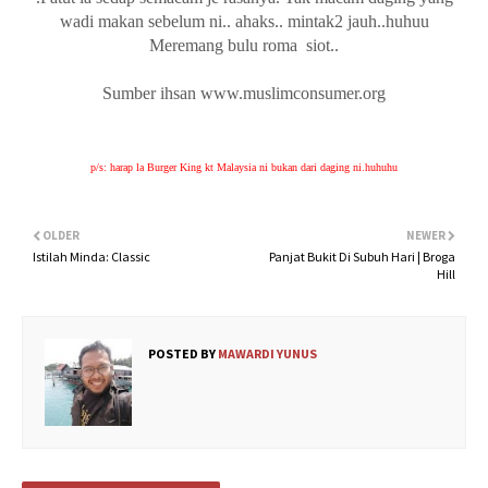
wadi makan sebelum ni.. ahaks.. mintak2 jauh..huhuu
Meremang bulu roma siot..
Sumber ihsan www.muslimconsumer.org
p/s: harap la
Burger King kt Malaysia ni bukan dari daging ni.huhuhu
OLDER
NEWER
Istilah Minda: Classic
Panjat Bukit Di Subuh Hari | Broga
Hill
POSTED BY
MAWARDI YUNUS