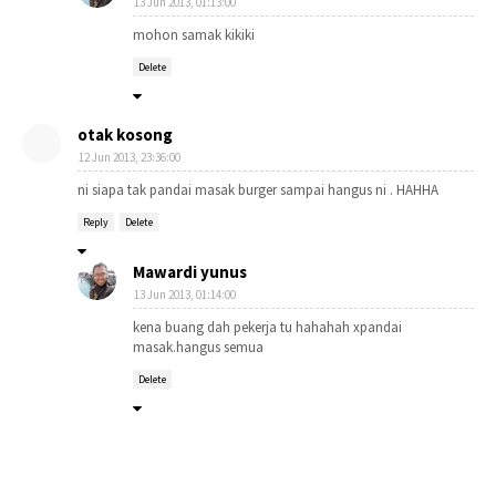
13 Jun 2013, 01:13:00
mohon samak kikiki
Delete
otak kosong
12 Jun 2013, 23:36:00
ni siapa tak pandai masak burger sampai hangus ni . HAHHA
Reply
Delete
Mawardi yunus
13 Jun 2013, 01:14:00
kena buang dah pekerja tu hahahah xpandai
masak.hangus semua
Delete