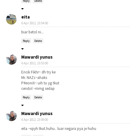
Reply
Delete
eita
6 Apr 2012, 23:54:00
biar betol ni...
Reply
Delete
Mawardi yunus
6 Apr 2012, 23:55:00
Encik Fikhr~ dh try ke
Mr. NAZc~ahaks
P#eoniX~ uih tu yg tkut
cendol ~mmg sedap
Reply
Delete
Mawardi yunus
6 Apr 2012, 23:59:00
eita ~xpyh tkut.huhu.. luar negara pya je huhu