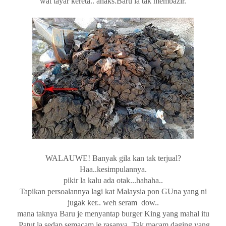
wat tayar kereta.. ahaks.Baru la tak membazir.
WALAUWE! Banyak gila kan tak terjual?
Haa..kesimpulannya.
pikir la kalu ada otak...hahaha..
Tapikan persoalannya lagi kat Malaysia pon GUna yang ni
jugak ker.. weh seram dow..
mana taknya Baru je menyantap burger King yang mahal itu
.Patut la sedap semacam je rasanya. Tak macam daging yang