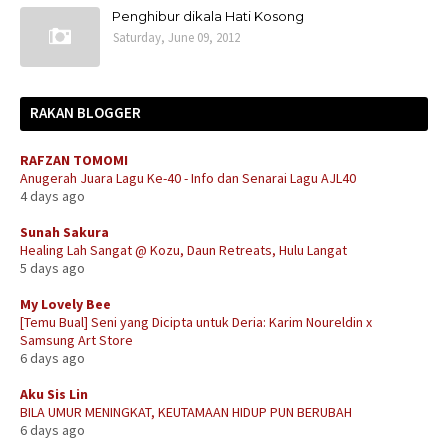
Penghibur dikala Hati Kosong
Saturday, June 09, 2012
RAKAN BLOGGER
RAFZAN TOMOMI
Anugerah Juara Lagu Ke-40 - Info dan Senarai Lagu AJL40
4 days ago
Sunah Sakura
Healing Lah Sangat @ Kozu, Daun Retreats, Hulu Langat
5 days ago
My Lovely Bee
[Temu Bual] Seni yang Dicipta untuk Deria: Karim Noureldin x
Samsung Art Store
6 days ago
Aku Sis Lin
BILA UMUR MENINGKAT, KEUTAMAAN HIDUP PUN BERUBAH
6 days ago