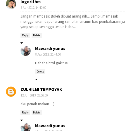
logorithm
8 Apr 2012, 14:40:00
Jangan membazir. Boleh dibuat arang nih... Sambil memasak
menggunakan dapur arang sambil mencium bau pembakarannya
yang sedap sehingga terliur. Hehe...
Reply
Delete
Mawardi yunus
8 Apr 2012, 20:44:00
Hahaha btol gak tue
Delete
ZULHILMI TEMPOYAK
12 Jun 2013, 23:26:00
aku penah makan.. :(
Reply
Delete
Mawardi yunus