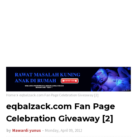
Home
eqbalzack.com Fan Page Celebration Giveaway [2]
eqbalzack.com Fan Page
Celebration Giveaway [2]
by
Mawardi yunus
Monday, April 09, 2012