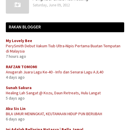
Saturday, June 09, 2012
RAKAN BLOGGER
My Lovely Bee
PerySmith Debut Vakum Tiub Ultra-Nipis Pertama Buatan Tempatan
di Malaysia
7 hours ago
RAFZAN TOMOMI
Anugerah Juara Lagu Ke-40 - Info dan Senarai Lagu AJL40
4 days ago
Sunah Sakura
Healing Lah Sangat @ Kozu, Daun Retreats, Hulu Langat
5 days ago
Aku Sis Lin
BILA UMUR MENINGKAT, KEUTAMAAN HIDUP PUN BERUBAH
6 days ago
Ini Adalah Bellarina Natasya | Bella Jamal