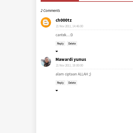
2 Comments
ch000tz
21 Nov 2011, 14:46:00
cantek....:D
Reply
Delete
Mawardi yunus
21 Nov 2011, 18:00:00
alam ciptaan ALLAH ;)
Reply
Delete