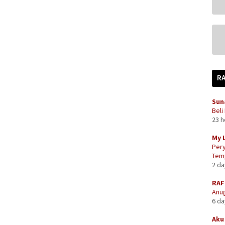
R
Sun
Beli
23 
My 
Pery
Temp
2 d
RAF
Anug
6 d
Aku 