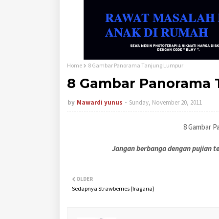
Home
8 Gambar Panorama Tanjung Lumpur
8 Gambar Panorama 
by
Mawardi yunus
Sunday, November 20, 2011
8 Gambar P
Jangan berbanga dengan pujian te
OLDER
Sedapnya Strawberries (fragaria)