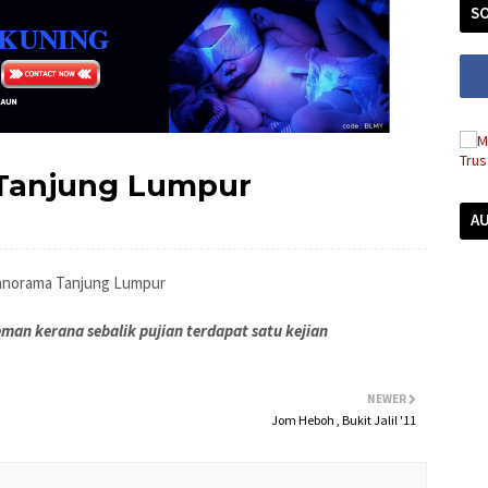
SO
Tanjung Lumpur
A
anorama Tanjung Lumpur
man kerana sebalik pujian terdapat satu kejian
NEWER
Jom Heboh , Bukit Jalil '11