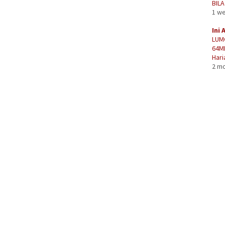
BIL
1 w
Ini 
LUM
64M
Hari
2 m