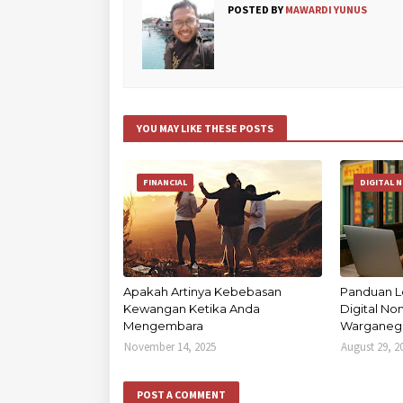
POSTED BY
MAWARDI YUNUS
YOU MAY LIKE THESE POSTS
FINANCIAL
DIGITAL 
Apakah Artinya Kebebasan
Panduan L
Kewangan Ketika Anda
Digital N
Mengembara
Warganega
November 14, 2025
August 29, 2
POST A COMMENT