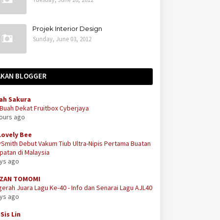
Projek Interior Design
Sunday, June 03, 2012
AKAN BLOGGER
ah Sakura
 Buah Dekat Fruitbox Cyberjaya
hours ago
Lovely Bee
Smith Debut Vakum Tiub Ultra-Nipis Pertama Buatan
atan di Malaysia
ays ago
ZAN TOMOMI
erah Juara Lagu Ke-40 - Info dan Senarai Lagu AJL40
ays ago
Sis Lin