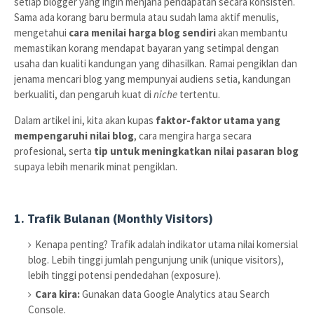
setiap blogger yang ingin menjana pendapatan secara konsisten.
Sama ada korang baru bermula atau sudah lama aktif menulis,
mengetahui
cara menilai harga blog sendiri
akan membantu
memastikan korang mendapat bayaran yang setimpal dengan
usaha dan kualiti kandungan yang dihasilkan. Ramai pengiklan dan
jenama mencari blog yang mempunyai audiens setia, kandungan
berkualiti, dan pengaruh kuat di
niche
tertentu.
Dalam artikel ini, kita akan kupas
faktor-faktor utama yang
mempengaruhi nilai blog
, cara mengira harga secara
profesional, serta
tip untuk meningkatkan nilai pasaran blog
supaya lebih menarik minat pengiklan.
1. Trafik Bulanan (Monthly Visitors)
Kenapa penting? Trafik adalah indikator utama nilai komersial
blog. Lebih tinggi jumlah pengunjung unik (unique visitors),
lebih tinggi potensi pendedahan (exposure).
Cara kira:
Gunakan data Google Analytics atau Search
Console.