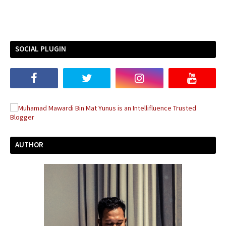
SOCIAL PLUGIN
AUTHOR