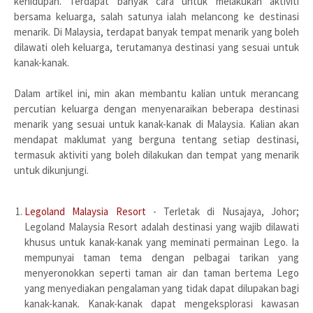
kehidupan. Terdapat banyak cara untuk melakukan aktiviti
bersama keluarga, salah satunya ialah melancong ke destinasi
menarik. Di Malaysia, terdapat banyak tempat menarik yang boleh
dilawati oleh keluarga, terutamanya destinasi yang sesuai untuk
kanak-kanak.
Dalam artikel ini, min akan membantu kalian untuk merancang
percutian keluarga dengan menyenaraikan beberapa destinasi
menarik yang sesuai untuk kanak-kanak di Malaysia. Kalian akan
mendapat maklumat yang berguna tentang setiap destinasi,
termasuk aktiviti yang boleh dilakukan dan tempat yang menarik
untuk dikunjungi.
Legoland Malaysia Resort
- Terletak di Nusajaya, Johor;
Legoland Malaysia Resort adalah destinasi yang wajib dilawati
khusus untuk kanak-kanak yang meminati permainan Lego. Ia
mempunyai taman tema dengan pelbagai tarikan yang
menyeronokkan seperti taman air dan taman bertema Lego
yang menyediakan pengalaman yang tidak dapat dilupakan bagi
kanak-kanak. Kanak-kanak dapat mengeksplorasi kawasan