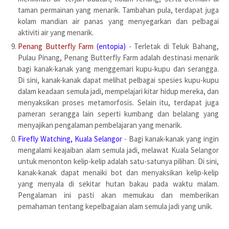
taman permainan yang menarik. Tambahan pula, terdapat juga
kolam mandian air panas yang menyegarkan dan pelbagai
aktiviti air yang menarik.
Penang Butterfly Farm
(entopia)
- Terletak di Teluk Bahang,
Pulau Pinang, Penang Butterfly Farm adalah destinasi menarik
bagi kanak-kanak yang menggemari kupu-kupu dan serangga.
Di sini, kanak-kanak dapat melihat pelbagai spesies kupu-kupu
dalam keadaan semula jadi, mempelajari kitar hidup mereka, dan
menyaksikan proses metamorfosis. Selain itu, terdapat juga
pameran serangga lain seperti kumbang dan belalang yang
menyajikan pengalaman pembelajaran yang menarik.
Firefly Watching, Kuala Selangor
- Bagi kanak-kanak yang ingin
mengalami keajaiban alam semula jadi, melawat Kuala Selangor
untuk menonton kelip-kelip adalah satu-satunya pilihan. Di sini,
kanak-kanak dapat menaiki bot dan menyaksikan kelip-kelip
yang menyala di sekitar hutan bakau pada waktu malam.
Pengalaman ini pasti akan memukau dan memberikan
pemahaman tentang kepelbagaian alam semula jadi yang unik.