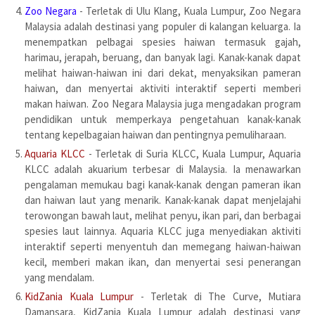
Zoo Negara
- Terletak di Ulu Klang, Kuala Lumpur, Zoo Negara
Malaysia adalah destinasi yang populer di kalangan keluarga. Ia
menempatkan pelbagai spesies haiwan termasuk gajah,
harimau, jerapah, beruang, dan banyak lagi. Kanak-kanak dapat
melihat haiwan-haiwan ini dari dekat, menyaksikan pameran
haiwan, dan menyertai aktiviti interaktif seperti memberi
makan haiwan. Zoo Negara Malaysia juga mengadakan program
pendidikan untuk memperkaya pengetahuan kanak-kanak
tentang kepelbagaian haiwan dan pentingnya pemuliharaan.
Aquaria KLCC
- Terletak di Suria KLCC, Kuala Lumpur, Aquaria
KLCC adalah akuarium terbesar di Malaysia. Ia menawarkan
pengalaman memukau bagi kanak-kanak dengan pameran ikan
dan haiwan laut yang menarik. Kanak-kanak dapat menjelajahi
terowongan bawah laut, melihat penyu, ikan pari, dan berbagai
spesies laut lainnya. Aquaria KLCC juga menyediakan aktiviti
interaktif seperti menyentuh dan memegang haiwan-haiwan
kecil, memberi makan ikan, dan menyertai sesi penerangan
yang mendalam.
KidZania Kuala Lumpur
- Terletak di The Curve, Mutiara
Damansara, KidZania Kuala Lumpur adalah destinasi yang