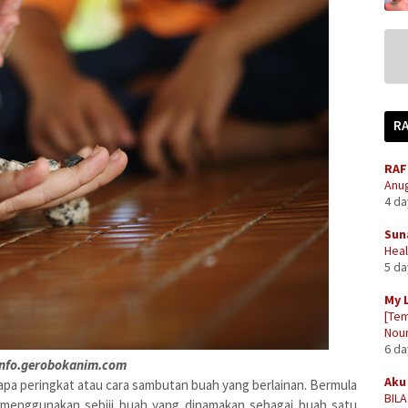
R
RAF
Anug
4 d
Sun
Heal
5 d
My 
[Tem
Nour
6 d
info.gerobokanim.com
Aku 
apa peringkat atau cara sambutan buah yang berlainan. Bermula
BIL
menggunakan sebiji buah yang dinamakan sebagai buah satu