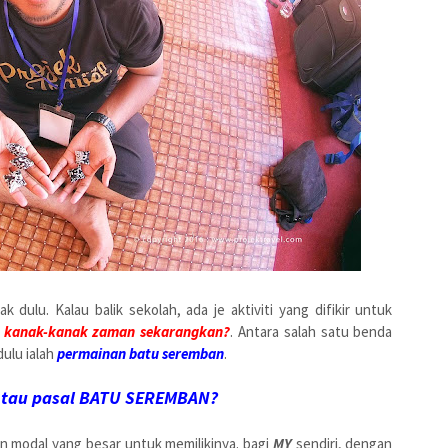
 dulu. Kalau balik sekolah, ada je aktiviti yang difikir untuk
n kanak-kanak zaman sekarangkan?
. Antara salah satu benda
ulu ialah
permainan batu seremban
.
 tau pasal BATU SEREMBAN?
n modal yang besar untuk memilikinya. bagi
MY
sendiri, dengan