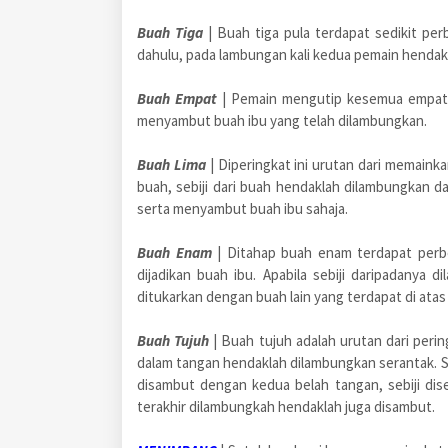
Buah Tiga
| Buah tiga pula terdapat sedikit pe
dahulu, pada lambungan kali kedua pemain hendakl
Buah Empat
| Pemain mengutip kesemua empat b
menyambut buah ibu yang telah dilambungkan.
Buah Lima
| Diperingkat ini urutan dari memaink
buah, sebiji dari buah hendaklah dilambungkan dan
serta menyambut buah ibu sahaja.
Buah Enam
| Ditahap buah enam terdapat perbe
dijadikan buah ibu. Apabila sebiji daripadanya 
ditukarkan dengan buah lain yang terdapat di atas 
Buah Tujuh
| Buah tujuh adalah urutan dari peri
dalam tangan hendaklah dilambungkan serantak. Se
disambut dengan kedua belah tangan, sebiji diseb
terakhir dilambungkah hendaklah juga disambut.