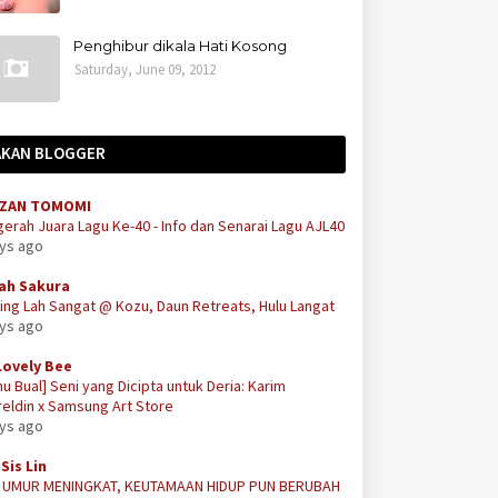
Penghibur dikala Hati Kosong
Saturday, June 09, 2012
AKAN BLOGGER
ZAN TOMOMI
erah Juara Lagu Ke-40 - Info dan Senarai Lagu AJL40
ays ago
ah Sakura
ing Lah Sangat @ Kozu, Daun Retreats, Hulu Langat
ays ago
Lovely Bee
u Bual] Seni yang Dicipta untuk Deria: Karim
eldin x Samsung Art Store
ays ago
Sis Lin
A UMUR MENINGKAT, KEUTAMAAN HIDUP PUN BERUBAH