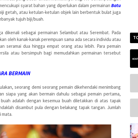
 mencukupi syarat bahan yang diperlukan dalam permainan
Batu
, biji getah, atau ketulan-ketulan objek lain berbentuk bulat juga
banyak tujuh biji/buah.
a dikenali sebagai permainan Selambut atau Serembat. Pada
T
nkan oleh kanak-kanak perempuan sama ada secara individu atau
an seramai dua hingga empat orang atau lebih. Para pemain
bersila atau bersimpuh bagi memudahkan permainan tersebut
ARA BERMAIN
ulakan, seorang demi seorang pemain dikehendaki menimbang
n siapa yang akan bermain dahulu sebagai pemain pertama,
 buah adalah dengan kesemua buah diletakkan di atas tapak
daklah disambut pula dengan belakang tapak tangan. Jumlah
i mata.