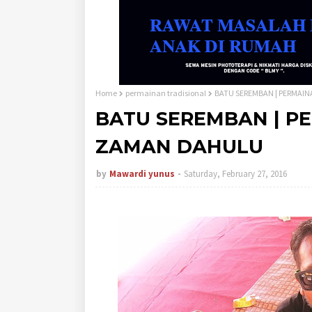
Home
permainan tradisional
BATU SEREMBAN | PERMAI
BATU SEREMBAN | P
ZAMAN DAHULU
by
Mawardi yunus
Saturday, February 27, 2016