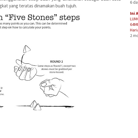
6 d
ngkat yang teratas dinamakan buah tujuh.
Ini 
LUM
64M
Hari
2 m