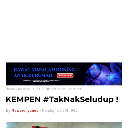
Home
rokok seludup
KEMPEN #TakNakSeludup !
KEMPEN #TakNakSeludup !
by
Mawardi yunus
Monday, June 01, 2015