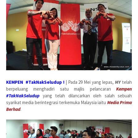
KEMPEN #TakNakSeludup !
| Pada 29 Mei yang lepas,
MY
telah
berpeluang menghadiri satu majlis pelancaran
Kempen
#TakNakSeludup
yang telah dilancarkan oleh salah sebuah
syarikat media berintegrasi terkemuka Malaysia iaitu
Media Prima
Berhad
.