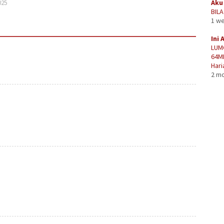
Aku 
025
BIL
1 w
Ini 
LUM
64M
Hari
2 m