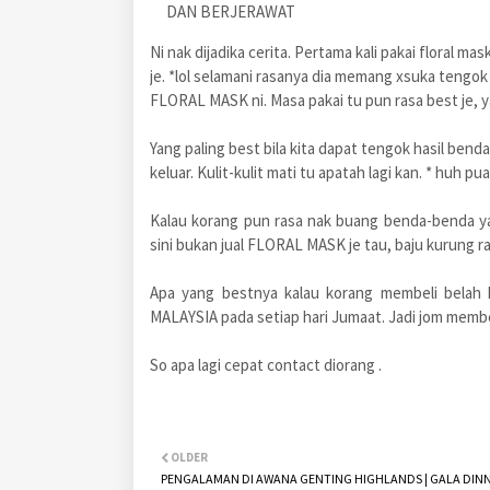
DAN BERJERAWAT
Ni nak dijadika cerita. Pertama kali pakai floral ma
je. *lol selamani rasanya dia memang xsuka tengok m
FLORAL MASK ni. Masa pakai tu pun rasa best je, y
Yang paling best bila kita dapat tengok hasil bend
keluar. Kulit-kulit mati tu apatah lagi kan. * huh pu
Kalau korang pun rasa nak buang benda-benda ya
sini bukan jual FLORAL MASK je tau, baju kurung r
Apa yang bestnya kalau korang membeli belah
MALAYSIA pada setiap hari Jumaat. Jadi jom memb
So apa lagi cepat contact diorang .
OLDER
PENGALAMAN DI AWANA GENTING HIGHLANDS | GALA DIN