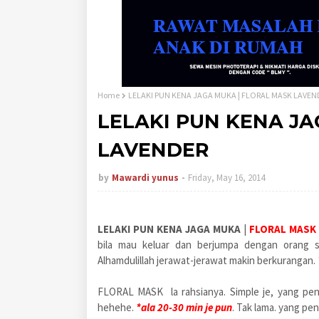
Home
LELAKI PUN KENA JAGA MUKA | FLORAL MASK LAVEN
LELAKI PUN KENA JA
LAVENDER
by
Mawardi yunus
Friday, May 16, 2014
LELAKI PUN KENA JAGA MUKA
|
FLORAL MASK
bila mau keluar dan berjumpa dengan orang s
Alhamdulillah jerawat-jerawat makin berkurangan.
FLORAL MASK la rahsianya. Simple je, yang pen
hehehe.
*ala 20-30 min je pun
. Tak lama. yang pen