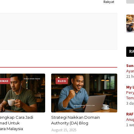
Rakyat
R
Sun
Aya
21 
NOMAD
BLOG
My 
Pery
Temp
3 d
RAF
engkap Cara Jadi
Strategi Naikkan Domain
Anug
omad Untuk
Authority (DA) Blog
1 w
ra Malaysia
August 15, 2025