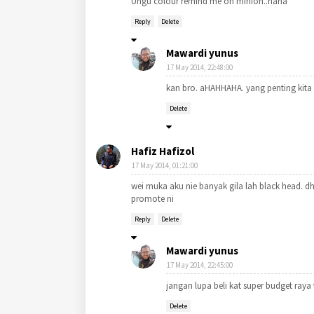
Ungu colour remind me on minion..haha
Reply
Delete
Mawardi yunus
17 May 2014, 22:48:00
kan bro. aHAHHAHA. yang penting kita 
Delete
Hafiz Hafizol
17 May 2014, 01:21:00
wei muka aku nie banyak gila lah black head. dh
promote ni
Reply
Delete
Mawardi yunus
17 May 2014, 22:45:00
jangan lupa beli kat super budget ray
Delete