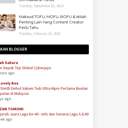
Tuesday, September 02, 2014
Maksud TOFU, MOFU, BOFU & Istilah
Penting Lain Yang Content Creator
Perlu Tahu
Tuesday, February 10, 2026
AKAN BLOGGER
ah Sakura
m Gepuk Top Global Cyberjaya
hours ago
Lovely Bee
Smith Debut Vakum Tiub Ultra-Nipis Pertama Buatan
atan di Malaysia
ays ago
ZAN TOMOMI
erah Juara Lagu Ke-40 - Info dan Senarai Lagu AJL40
eek ago