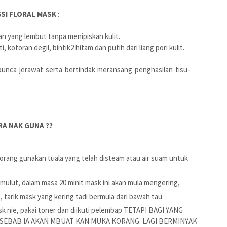
SI FLORAL MASK
:
an yang lembut tanpa menipiskan kulit.
 kotoran degil, bintik2 hitam dan putih dari liang pori kulit.
in punca jerawat serta bertindak meransang penghasilan tisu-
RA NAK GUNA ??
orang gunakan tuala yang telah disteam atau air suam untuk
mulut, dalam masa 20 minit mask ini akan mula mengering,
 tarik mask yang kering tadi bermula dari bawah tau
 nie, pakai toner dan diikuti pelembap TETAPI BAGI YANG
 SEBAB IA AKAN MBUAT KAN MUKA KORANG. LAGI BERMINYAK