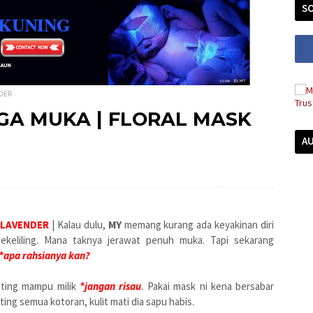
SO
DER
GA MUKA | FLORAL MASK
A
 LAVENDER
| Kalau dulu,
MY
memang kurang ada keyakinan diri
ekeliling. Mana taknya jerawat penuh muka. Tapi sekarang
*apa rahsianya kan?
ting mampu milik
*jangan risau
.
Pakai mask ni kena bersabar
ting semua kotoran, kulit mati dia sapu habis.