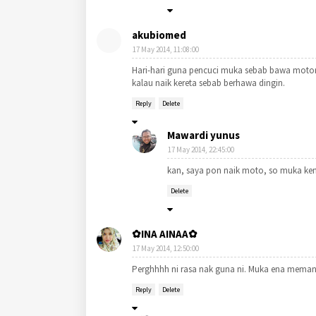
akubiomed
17 May 2014, 11:08:00
Hari-hari guna pencuci muka sebab bawa motor
kalau naik kereta sebab berhawa dingin.
Reply
Delete
Mawardi yunus
17 May 2014, 22:45:00
kan, saya pon naik moto, so muka kena 
Delete
✿INA AINAA✿
17 May 2014, 12:50:00
Perghhhh ni rasa nak guna ni. Muka ena mem
Reply
Delete