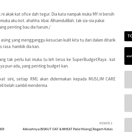
sk ni akak kat ofice dah tegur. Dia kata nampak muka MY ni bersih
uka aku kot. ahahha. kbai. Alhamdulillah. tak sia-sia pakai
ang penting bau dia harum./
T
a asing yang mengganggu kesucian kulit kita tu dari dalam ditarik
as rasa. hambik dia kan.
ng tak perlu kat muka tu leh terus ke SuperBudgetRaya . kat
aya pun ada, yang penting budget kan.
 kat sini, setiap RM1 akan didermakan kepada MUSLIM CARE
eli belah sambil menderma.
NEWER
NER
Alkisahnya BISKUT OAT & WHEAT Palie Hilang | Ragam Kelas