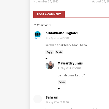
November 14, 2025
August 29, 2
POST A COMMENT
15 Comments
budakbandunglaici
16 May 2014, 22:52:00
katakan tidak black head. haha
Reply
Delete
Mawardi yunus
17 May 2014, 22:49:00
pernah guna ke bro?
Delete
Bahrain
17 May 2014, 01:18:00