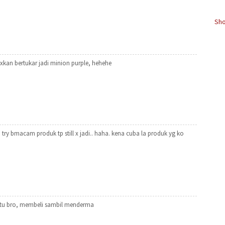
Sho
xkan bertukar jadi minion purple, hehehe
 try bmacam produk tp still x jadi.. haha. kena cuba la produk yg ko
a tu bro, membeli sambil menderma