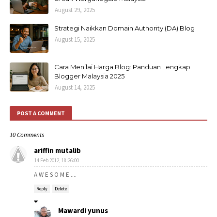
August 29, 2025
Strategi Naikkan Domain Authority (DA) Blog
August 15, 2025
Cara Menilai Harga Blog: Panduan Lengkap
Blogger Malaysia 2025
August 14, 2025
POST A COMMENT
10 Comments
ariffin mutalib
14 Feb 2012, 18:26:00
A W E S O M E ....
Reply
Delete
Mawardi yunus