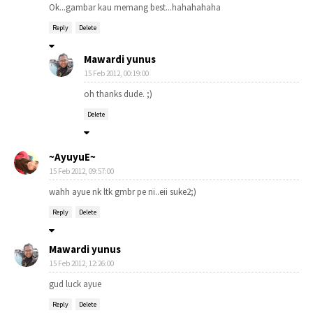
Ok...gambar kau memang best...hahahahaha
Reply
Delete
Mawardi yunus
15 Feb 2012, 00:19:00
oh thanks dude. ;)
Delete
~AyuyuE~
15 Feb 2012, 09:57:00
wahh ayue nk ltk gmbr pe ni..eii suke2;)
Reply
Delete
Mawardi yunus
15 Feb 2012, 12:26:00
gud luck ayue
Reply
Delete