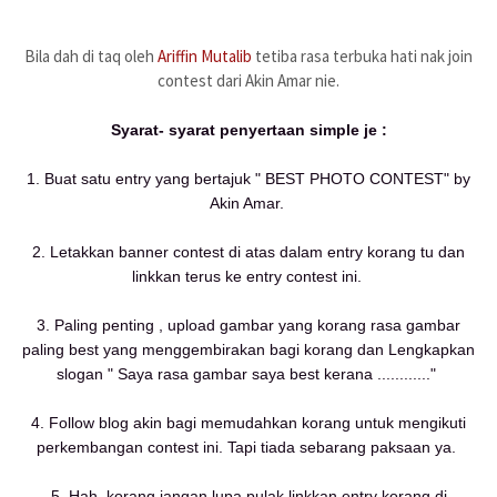
Bila dah di taq oleh
Ariffin Mutalib
tetiba rasa terbuka hati nak join
contest dari Akin Amar nie.
Syarat- syarat penyertaan simple je :
1. Buat satu entry yang bertajuk " BEST PHOTO CONTEST" by
Akin Amar.
2. Letakkan banner contest di atas dalam entry korang tu dan
linkkan terus ke entry contest ini.
3. Paling penting , upload gambar yang korang rasa gambar
paling best yang menggembirakan bagi korang dan Lengkapkan
slogan " Saya rasa gambar saya best kerana ............"
4. Follow blog akin bagi memudahkan korang untuk mengikuti
perkembangan contest ini. Tapi tiada sebarang paksaan ya.
5. Hah, korang jangan lupa pulak linkkan entry korang di