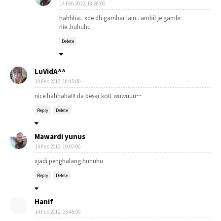
14 Feb 2012, 18:28:00
hahhha.. xde dh gambar lain.. ambil je gambr
nie..huhuhu
Delete
LuVidA^^
14 Feb 2012, 18:45:00
nice hahhaha!!! da besar kott wuwuuu~~
Reply
Delete
Mawardi yunus
14 Feb 2012, 19:07:00
xjadi penghalang huhuhu
Reply
Delete
Hanif
14 Feb 2012, 23:45:00