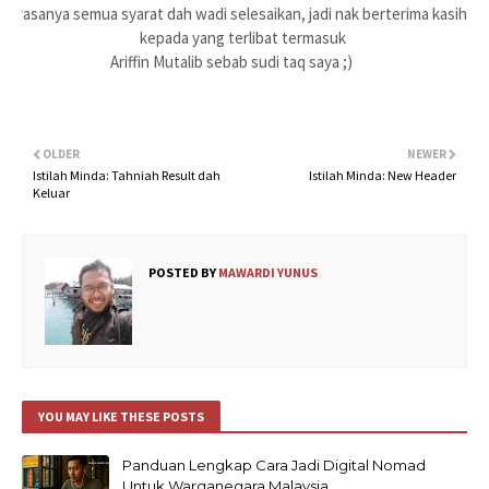
Ok rasanya semua syarat dah wadi selesaikan, jadi nak berterima kasih
kepada yang terlibat termasuk
Ariffin Mutalib sebab sudi taq saya ;)
OLDER
NEWER
Istilah Minda: Tahniah Result dah
Istilah Minda: New Header
Keluar
POSTED BY
MAWARDI YUNUS
YOU MAY LIKE THESE POSTS
Panduan Lengkap Cara Jadi Digital Nomad
Untuk Warganegara Malaysia