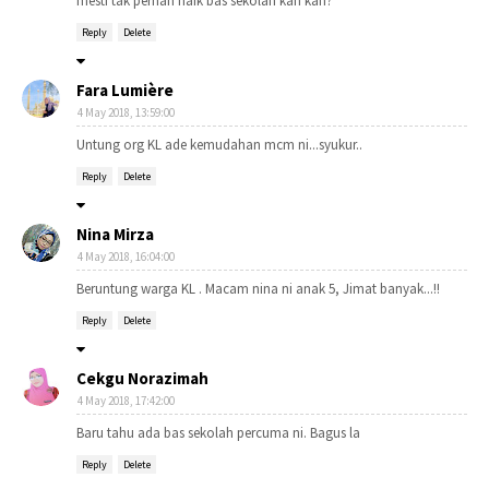
mesti tak pernah naik bas sekolah kan kan?
Reply
Delete
Fara Lumière
4 May 2018, 13:59:00
Untung org KL ade kemudahan mcm ni...syukur..
Reply
Delete
Nina Mirza
4 May 2018, 16:04:00
Beruntung warga KL . Macam nina ni anak 5, Jimat banyak...!!
Reply
Delete
Cekgu Norazimah
4 May 2018, 17:42:00
Baru tahu ada bas sekolah percuma ni. Bagus la
Reply
Delete