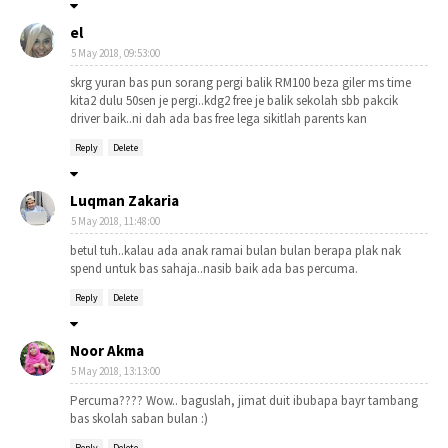
el
5 May 2018, 09:53:00
skrg yuran bas pun sorang pergi balik RM100 beza giler ms time
kita2 dulu 50sen je pergi..kdg2 free je balik sekolah sbb pakcik
driver baik..ni dah ada bas free lega sikitlah parents kan
Reply
Delete
Luqman Zakaria
5 May 2018, 11:48:00
betul tuh..kalau ada anak ramai bulan bulan berapa plak nak
spend untuk bas sahaja..nasib baik ada bas percuma.
Reply
Delete
Noor Akma
5 May 2018, 13:13:00
Percuma???? Wow.. baguslah, jimat duit ibubapa bayr tambang
bas skolah saban bulan :)
Reply
Delete