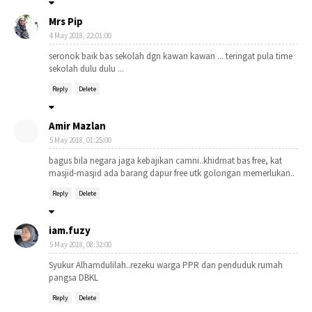
Mrs Pip
4 May 2018, 22:01:00
seronok baik bas sekolah dgn kawan kawan ... teringat pula time
sekolah dulu dulu ...
Reply
Delete
Amir Mazlan
5 May 2018, 01:25:00
bagus bila negara jaga kebajikan camni..khidmat bas free, kat
masjid-masjid ada barang dapur free utk golongan memerlukan..
Reply
Delete
iam.fuzy
5 May 2018, 08:32:00
Syukur Alhamdulilah..rezeku warga PPR dan penduduk rumah
pangsa DBKL
Reply
Delete