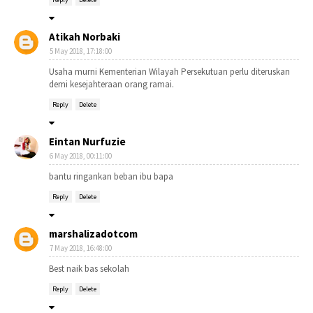
Atikah Norbaki
5 May 2018, 17:18:00
Usaha murni Kementerian Wilayah Persekutuan perlu diteruskan
demi kesejahteraan orang ramai.
Reply
Delete
Eintan Nurfuzie
6 May 2018, 00:11:00
bantu ringankan beban ibu bapa
Reply
Delete
marshalizadotcom
7 May 2018, 16:48:00
Best naik bas sekolah
Reply
Delete