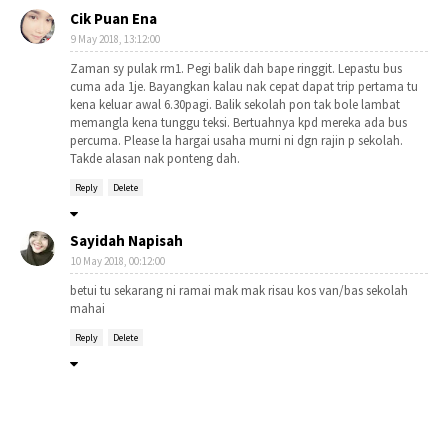
Cik Puan Ena
9 May 2018, 13:12:00
Zaman sy pulak rm1. Pegi balik dah bape ringgit. Lepastu bus
cuma ada 1je. Bayangkan kalau nak cepat dapat trip pertama tu
kena keluar awal 6.30pagi. Balik sekolah pon tak bole lambat
memangla kena tunggu teksi. Bertuahnya kpd mereka ada bus
percuma. Please la hargai usaha murni ni dgn rajin p sekolah.
Takde alasan nak ponteng dah.
Reply
Delete
Sayidah Napisah
10 May 2018, 00:12:00
betui tu sekarang ni ramai mak mak risau kos van/bas sekolah
mahai
Reply
Delete