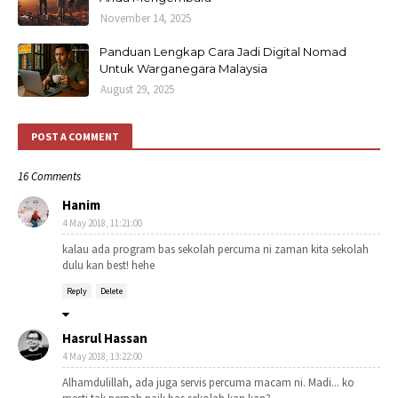
November 14, 2025
Panduan Lengkap Cara Jadi Digital Nomad
Untuk Warganegara Malaysia
August 29, 2025
POST A COMMENT
16 Comments
Hanim
4 May 2018, 11:21:00
kalau ada program bas sekolah percuma ni zaman kita sekolah
dulu kan best! hehe
Reply
Delete
Hasrul Hassan
4 May 2018, 13:22:00
Alhamdulillah, ada juga servis percuma macam ni. Madi... ko