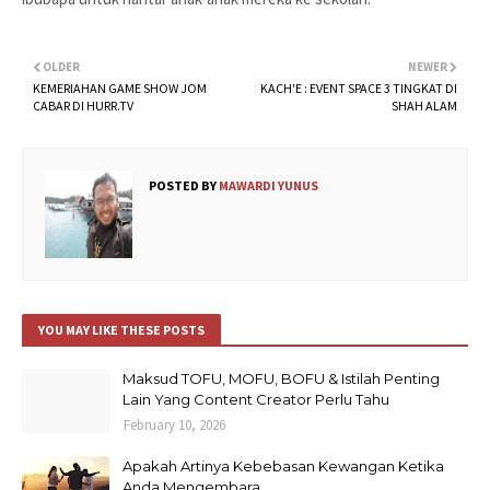
OLDER
NEWER
KEMERIAHAN GAME SHOW JOM
KACH'E : EVENT SPACE 3 TINGKAT DI
CABAR DI HURR.TV
SHAH ALAM
POSTED BY
MAWARDI YUNUS
YOU MAY LIKE THESE POSTS
Maksud TOFU, MOFU, BOFU & Istilah Penting
Lain Yang Content Creator Perlu Tahu
February 10, 2026
Apakah Artinya Kebebasan Kewangan Ketika
Anda Mengembara