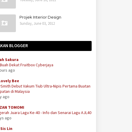
Projek Interior Design
Sunday, June 03, 2012
AKAN BLOGGER
ah Sakura
 Buah Dekat Fruitbox Cyberjaya
hours ago
Lovely Bee
Smith Debut Vakum Tiub Ultra-Nipis Pertama Buatan
atan di Malaysia
ay ago
ZAN TOMOMI
erah Juara Lagu Ke-40 - Info dan Senarai Lagu AJL40
ays ago
Sis Lin