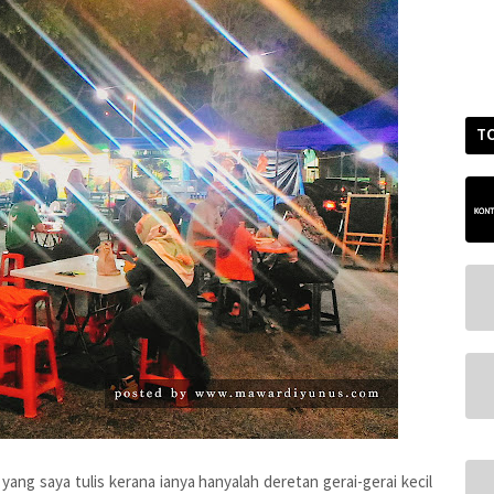
T
ang saya tulis kerana ianya hanyalah deretan gerai-gerai kecil