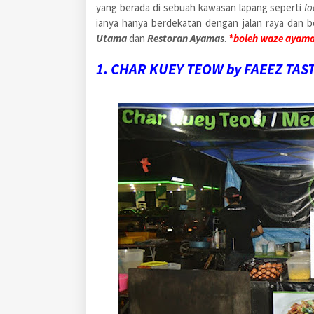
yang berada di sebuah kawasan lapang seperti
fo
ianya hanya berdekatan dengan jalan raya dan b
Utama
dan
Restoran Ayamas
.
*boleh waze ayama
1. CHAR KUEY TEOW by FAEEZ TAS