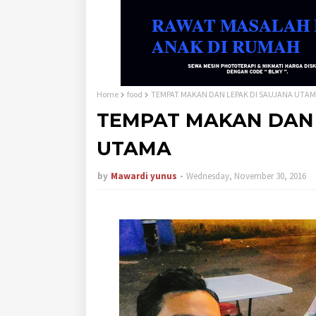
Home
food
TEMPAT MAKAN DAN LEPAK DI SAUJANA UTA
TEMPAT MAKAN DAN 
UTAMA
by
Mawardi yunus
Wednesday, November 30, 2016