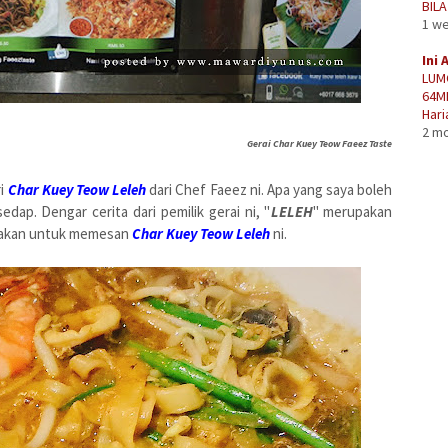
BIL
1 w
Ini 
LUM
64M
Hari
2 m
Gerai Char Kuey Teow Faeez Taste
ri
Char Kuey Teow Leleh
dari Chef Faeez ni. Apa yang saya boleh
edap. Dengar cerita dari pemilik gerai ni, "
LELEH
" merupakan
unakan untuk memesan
Char Kuey Teow Leleh
ni.