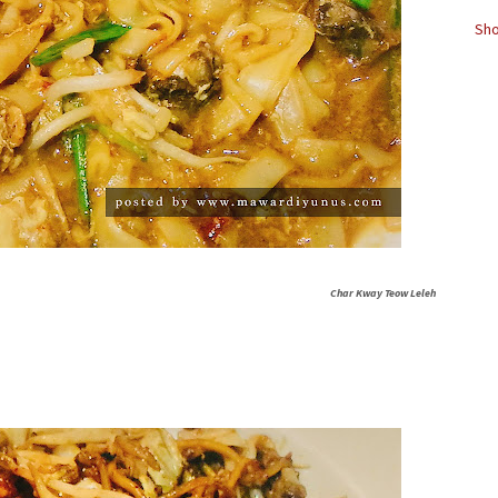
Sho
Char Kway Teow Leleh