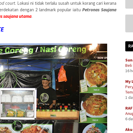
od court
. Lokasi ni tidak terlalu susah untuk korang cari kerana
erdekatan dengan 2 landmark popular iaitu
Petronas Saujana
s saujana utama
.
TE
R
Sun
Beli
16 
My 
Pery
Temp
1 d
RAF
Anug
6 d
Aku 