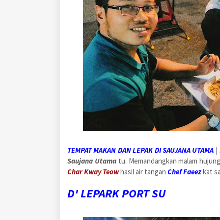
TEMPAT MAKAN DAN LEPAK DI SAUJANA UTAMA
|
Saujana Utama
tu. Memandangkan malam hujung m
Char Kway Teow
hasil air tangan
Chef Faeez
kat s
D' LEPARK PORT SU