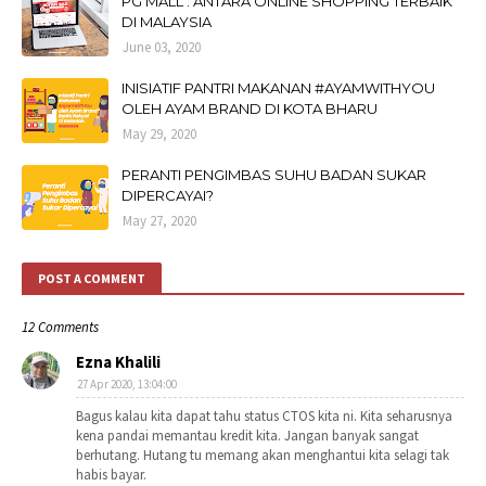
PG MALL : ANTARA ONLINE SHOPPING TERBAIK
DI MALAYSIA
June 03, 2020
INISIATIF PANTRI MAKANAN #AYAMWITHYOU
OLEH AYAM BRAND DI KOTA BHARU
May 29, 2020
PERANTI PENGIMBAS SUHU BADAN SUKAR
DIPERCAYAI?
May 27, 2020
POST A COMMENT
12 Comments
Ezna Khalili
27 Apr 2020, 13:04:00
Bagus kalau kita dapat tahu status CTOS kita ni. Kita seharusnya
kena pandai memantau kredit kita. Jangan banyak sangat
berhutang. Hutang tu memang akan menghantui kita selagi tak
habis bayar.