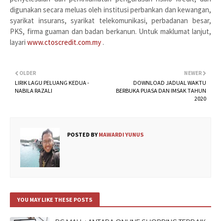
digunakan secara meluas oleh institusi perbankan dan kewangan,
syarikat insurans, syarikat telekomunikasi, perbadanan besar,
PKS, firma guaman dan badan berkanun. Untuk maklumat lanjut,
layari
www.ctoscredit.com.my
.
OLDER
NEWER
LIRIK LAGU PELUANG KEDUA -
DOWNLOAD JADUAL WAKTU
NABILA RAZALI
BERBUKA PUASA DAN IMSAK TAHUN
2020
POSTED BY
MAWARDI YUNUS
YOU MAY LIKE THESE POSTS