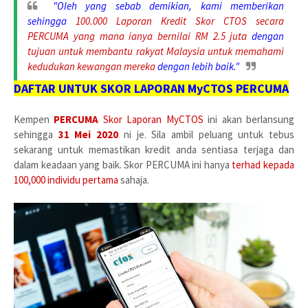
"Oleh yang sebab demikian, kami memberikan
sehingga
100.000 Laporan Kredit Skor CTOS secara
PERCUMA yang mana ianya bernilai RM 2.5 juta
dengan
tujuan untuk membantu rakyat Malaysia untuk memahami
kedudukan kewangan mereka
dengan lebih baik."
DAFTAR UNTUK SKOR LAPORAN MyCTOS PERCUMA
Kempen
PERCUMA
Skor Laporan
MyCTOS
ini akan berlansung
sehingga
31 Mei 2020
ni je. Sila ambil peluang untuk tebus
sekarang untuk memastikan kredit anda sentiasa terjaga dan
dalam keadaan yang baik. Skor PERCUMA ini hanya
terhad kepada
100,000 individu pertama
sahaja.