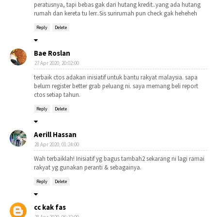
peratusnya, tapi bebas gak dari hutang kredit..yang ada hutang
rumah dan kereta tu lerr..Sis surirumah pun check gak heheheh
Reply
Delete
Bae Roslan
27 Apr 2020, 20:02:00
terbaik ctos adakan inisiatif untuk bantu rakyat malaysia. sapa
belum register better grab peluang ni. saya memang beli report
ctos setiap tahun.
Reply
Delete
Aerill Hassan
28 Apr 2020, 01:24:00
Wah terbaiklah! Inisiatif yg bagus tambah2 sekarang ni lagi ramai
rakyat yg gunakan peranti & sebagainya.
Reply
Delete
cc kak fas
28 Apr 2020, 06:32:00