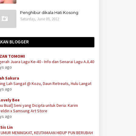
Penghibur dikala Hati Kosong
Saturday, June 09, 2012
AKAN BLOGGER
ZAN TOMOMI
erah Juara Lagu Ke-40 - Info dan Senarai Lagu AJL40
ays ago
ah Sakura
ing Lah Sangat @ Kozu, Daun Retreats, Hulu Langat
ays ago
Lovely Bee
u Bual] Seni yang Dicipta untuk Deria: Karim
eldin x Samsung Art Store
ays ago
Sis Lin
A UMUR MENINGKAT, KEUTAMAAN HIDUP PUN BERUBAH