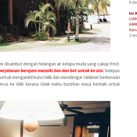
6 d
Ini 
LUM
64M
Hari
2 m
mi disambut dengan hidangan air kelapa muda yang cukup
fresh
.
erjalanan berejam menaiki bas dan bot untuk ke sini.
Selepas
i untuk mengambil kunci bilik dan mendengar taklimat berkenaan
erus ke bilik kerana tidak mahu bazirkan masa berbaki untuk