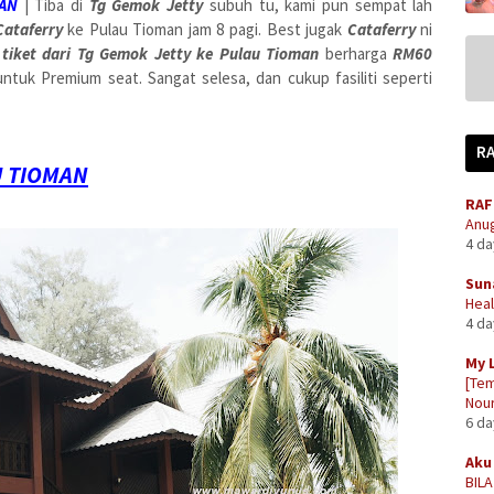
AN
| Tiba di
Tg Gemok Jetty
subuh tu, kami pun sempat lah
Cataferry
ke Pulau Tioman jam 8 pagi. Best jugak
Cataferry
ni
tiket dari Tg Gemok Jetty ke Pulau Tioman
berharga
RM60
ntuk Premium seat. Sangat selesa, dan cukup fasiliti seperti
R
U TIOMAN
RAF
Anug
4 d
Sun
Heal
4 d
My 
[Tem
Nour
6 d
Aku 
BIL