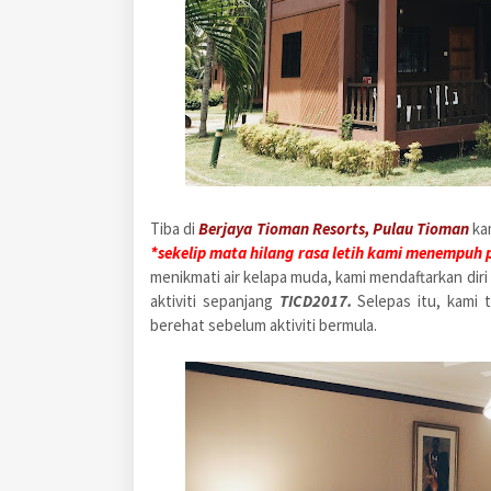
Tiba di
Berjaya Tioman Resorts, Pulau Tioman
ka
*sekelip mata hilang rasa letih kami menempuh p
menikmati air kelapa muda, kami mendaftarkan dir
aktiviti sepanjang
TICD2017.
Selepas itu,
kami t
berehat sebelum aktiviti bermula.