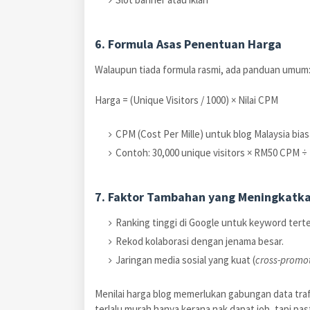
6. Formula Asas Penentuan Harga
Walaupun tiada formula rasmi, ada panduan umum
Harga = (Unique Visitors / 1000) × Nilai CPM
CPM (Cost Per Mille) untuk blog Malaysia bias
Contoh: 30,000 unique visitors × RM50 CPM ÷ 
7. Faktor Tambahan yang Meningkatka
Ranking tinggi di Google untuk keyword tert
Rekod kolaborasi dengan jenama besar.
Jaringan media sosial yang kuat (
cross-promo
Menilai harga blog memerlukan gabungan data traf
terlalu murah hanya kerana nak dapat job, tapi pa