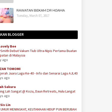
RAWATAN BEKAM DR HIJAMA
Tuesday, March 07, 2017
AKAN BLOGGER
Lovely Bee
Smith Debut Vakum Tiub Ultra-Nipis Pertama Buatan
atan di Malaysia
ay ago
ZAN TOMOMI
erah Juara Lagu Ke-40 - Info dan Senarai Lagu AJL40
ays ago
ah Sakura
ing Lah Sangat @ Kozu, Daun Retreats, Hulu Langat
ays ago
Sis Lin
A UMUR MENINGKAT, KEUTAMAAN HIDUP PUN BERUBAH