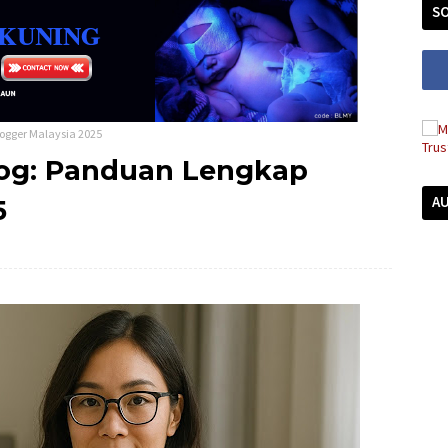
SO
ogger Malaysia 2025
log: Panduan Lengkap
A
5