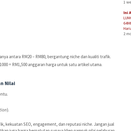
1 w
Ini 
LUM
64M
Hari
:
2 m
anya antara RM20 – RM80, bergantung niche dan kualiti trafik.
1000 = RM1,500 anggaran harga untuk satu artikel utama.
n Nilai
entu.
tion
).
ik, kekuatan SEO, engagement, dan reputasi niche. Jangan jual
stikan juga harga berpatutan supaya klien nampak nilai pelaburan