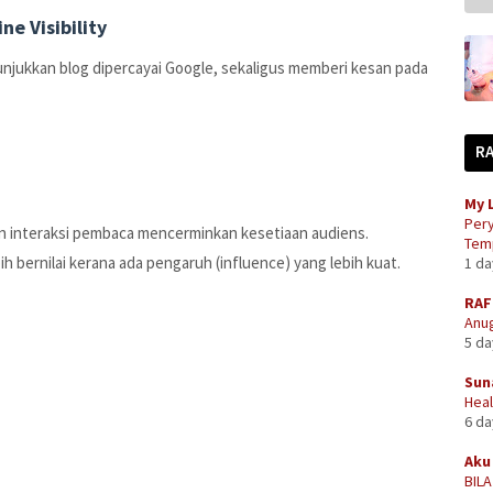
ne Visibility
njukkan blog dipercayai Google, sekaligus memberi kesan pada
R
My 
Pery
an interaksi pembaca mencerminkan kesetiaan audiens.
Temp
h bernilai kerana ada pengaruh (influence) yang lebih kuat.
1 d
RAF
Anug
5 d
Sun
Heal
6 d
Aku 
BIL