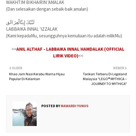
WAKHTIM BIKHAIRIN 'AMALAK
(Dan selesaikan dengan sebaik-baik amalan)
لَبَّيْكَ إِينَّالْعِزَ الَق
LABBAIKA INNAL 'IZZALAK
(Kami kepadaMu, sesungguhnya kemuliaan itu adalah milikMu)
>>
ANIL ALTHAF - LABBAIKA INNAL HAMDALAK (OFFICIAL
LIRIK VIDEO)
<<
OLDER
NEWER
Khao Jam Nasi Kerabu Warna Hijau
Tarikan Terbaru Di Legoland
Popular Di Kelantan
Malaysia "LEGO® MYTHICA –
JOURNEY TO MYTHICA"
POSTED BY
MAWARDI YUNUS