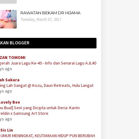
RAWATAN BEKAM DR HIJAMA
Tuesday, March 07, 2017
AKAN BLOGGER
ZAN TOMOMI
erah Juara Lagu Ke-40 - Info dan Senarai Lagu AJL40
ays ago
ah Sakura
ing Lah Sangat @ Kozu, Daun Retreats, Hulu Langat
ays ago
Lovely Bee
u Bual] Seni yang Dicipta untuk Deria: Karim
eldin x Samsung Art Store
ays ago
Sis Lin
A UMUR MENINGKAT, KEUTAMAAN HIDUP PUN BERUBAH