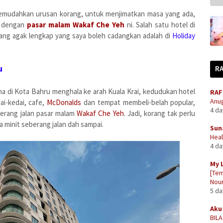
memudahkan urusan korang, untuk menjimatkan masa yang ada,
at dengan
pasar malam Wakaf Che Yeh
ni. Salah satu hotel di
ng agak lengkap yang saya boleh cadangkan adalah di
Holiday
u
R
tama di Kota Bahru menghala ke arah Kuala Krai, kedudukan hotel
RAF
Anug
dai-kedai, cafe,
McDonalds
dan tempat membeli-belah popular,
4 d
eberang jalan pasar malam
Wakaf Che Yeh
. Jadi, korang tak perlu
a minit seberang jalan dah sampai.
Sun
Heal
4 d
My 
[Tem
Nour
5 d
Aku 
BIL