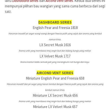
iaitu
Dashboard series
dan
Aicond vent series
. Kedua dua series ini
mempunyai pilihan bau wangian yang sama cuma berbeza dari segi
saiz.
DASHBOARD SERIES
English Pear and Freesia 1818
Haruman inovatif pir segar wangi wangi dengan freesia putih yang sejuk dan aroma yang lembut
namun khas.
LX Secret Musk 1616
Aroma unik yang membawa imej angin laut dan bidang bunga yang mekar.
LX Velvet Musk 1717
Aroma kasturi baldu semula jadi yang merangkumi not bunga dan kayu.
AIRCOND VENT SERIES
Miniature English Pear and Freesia 658
Haruman inovatif dari pir segar yang harum lembut dengan freesia putih yang sejuk dan aroma yang
lembut namun khas.
Miniature LX Secret Musk 656
Aroma unik yang membawa imej angin laut dan bidang bunga yang mekar.
Miniature LX Velvet Musk 657