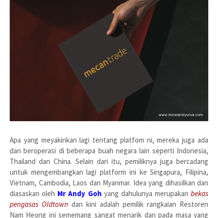
Apa yang meyakinkan lagi tentang platfom ni, mereka juga ada
dan beroperasi di beberapa buah negara lain seperti Indonesia,
Thailand dan China. Selain dari itu, pemiliknya juga bercadang
untuk mengembangkan lagi platform ini ke Singapura, Filipina,
Vietnam, Cambodia, Laos dan Myanmar. Idea yang dihasilkan dan
diasaskan oleh
Mr Andy Goh
yang dahulunya merupakan
bekas
pengasas Oldtown
dan kini adalah pemilik rangkaian Restoren
Nam Heong ini sememang sangat menarik dan pada masa yang