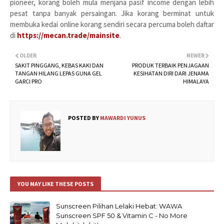
pioneer, korang boleh mula menjana pasif income dengan lebih
pesat tanpa banyak persaingan. Jika korang berminat untuk
membuka kedai online korang sendiri secara percuma boleh daftar
di
https://mecan.trade/mainsite
.
OLDER
NEWER
SAKIT PINGGANG, KEBAS KAKI DAN
PRODUK TERBAIK PENJAGAAN
TANGAN HILANG LEPAS GUNA GEL
KESIHATAN DIRI DARI JENAMA
GARCI PRO
HIMALAYA
POSTED BY
MAWARDI YUNUS
YOU MAY LIKE THESE POSTS
Sunscreen Pilihan Lelaki Hebat: WAWA
Sunscreen SPF 50 & Vitamin C - No More