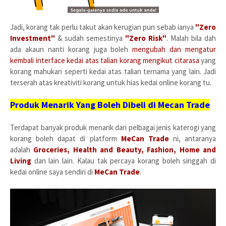
Jadi, korang tak perlu takut akan kerugian pun sebab ianya
"Zero
Investment"
& sudah semestinya
"Zero Risk"
. Malah bila dah
ada akaun nanti korang juga boleh
mengubah dan mengatur
kembali interface kedai atas talian korang mengikut citarasa
yang
korang mahukan seperti kedai atas talian ternama yang lain. Jadi
terserah atas kreativiti korang untuk hias kedai online korang tu.
Produk Menarik Yang Boleh Dibeli di Mecan Trade
Terdapat banyak produk menarik dari pelbagai jenis katerogi yang
korang boleh dapat di platform
MeCan Trade
ni, antaranya
adalah
Groceries, Health and Beauty, Fashion, Home and
Living
dan lain lain. Kalau tak percaya korang boleh singgah di
kedai online saya sendiri di
MeCan Trade
.