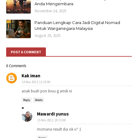
Anda Mengembara
November 14, 2025
Panduan Lengkap Cara Jadi Digital Nomad
Untuk Warganegara Malaysia
August 29, 2025
POST A COMMENT
6 Comments
Kak iman
14 Nov 2013, 11:10:00
anak buah pon bruu g amik ni
Reply
Delete
Mawardi yunus
15 Nov 2013, 18:15:00
mcmana result dia ok x? :)