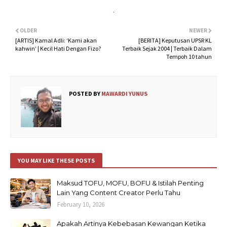
.
OLDER
NEWER
[ARTIS] Kamal Adli: ‘Kami akan
[BERITA] Keputusan UPSR KL
kahwin’ | Kecil Hati Dengan Fizo?
Terbaik Sejak 2004 | Terbaik Dalam
Tempoh 10 tahun
POSTED BY
MAWARDI YUNUS
YOU MAY LIKE THESE POSTS
Maksud TOFU, MOFU, BOFU & Istilah Penting
Lain Yang Content Creator Perlu Tahu
February 10, 2026
Apakah Artinya Kebebasan Kewangan Ketika