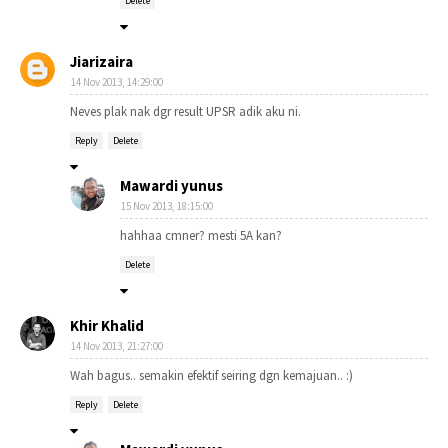
Delete
Jiarizaira
14 Nov 2013, 14:29:00
Neves plak nak dgr result UPSR adik aku ni.
Reply
Delete
Mawardi yunus
15 Nov 2013, 18:15:00
hahhaa cmner? mesti 5A kan?
Delete
Khir Khalid
14 Nov 2013, 21:27:00
Wah bagus.. semakin efektif seiring dgn kemajuan.. :)
Reply
Delete