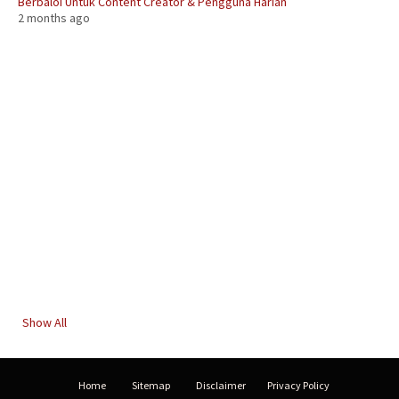
Berbaloi Untuk Content Creator & Pengguna Harian
2 months ago
Show All
Home
Sitemap
Disclaimer
Privacy Policy