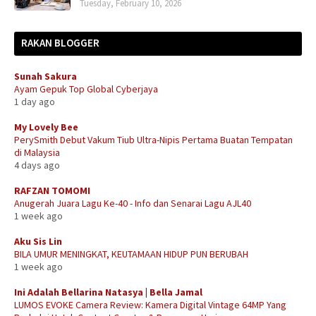
Tuesday, February 10, 2026
RAKAN BLOGGER
Sunah Sakura
Ayam Gepuk Top Global Cyberjaya
1 day ago
My Lovely Bee
PerySmith Debut Vakum Tiub Ultra-Nipis Pertama Buatan Tempatan
di Malaysia
4 days ago
RAFZAN TOMOMI
Anugerah Juara Lagu Ke-40 - Info dan Senarai Lagu AJL40
1 week ago
Aku Sis Lin
BILA UMUR MENINGKAT, KEUTAMAAN HIDUP PUN BERUBAH
1 week ago
Ini Adalah Bellarina Natasya | Bella Jamal
LUMOS EVOKE Camera Review: Kamera Digital Vintage 64MP Yang