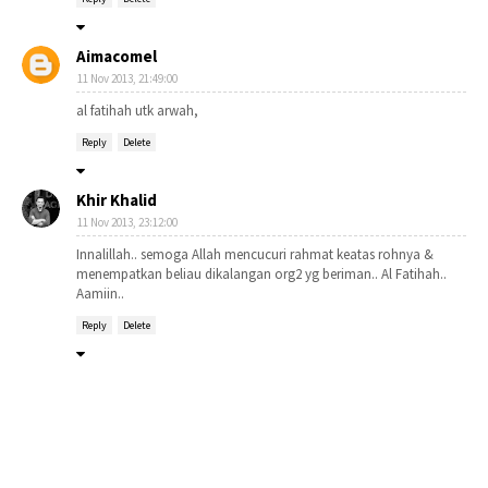
Aimacomel
11 Nov 2013, 21:49:00
al fatihah utk arwah,
Reply
Delete
Khir Khalid
11 Nov 2013, 23:12:00
Innalillah.. semoga Allah mencucuri rahmat keatas rohnya &
menempatkan beliau dikalangan org2 yg beriman.. Al Fatihah..
Aamiin..
Reply
Delete