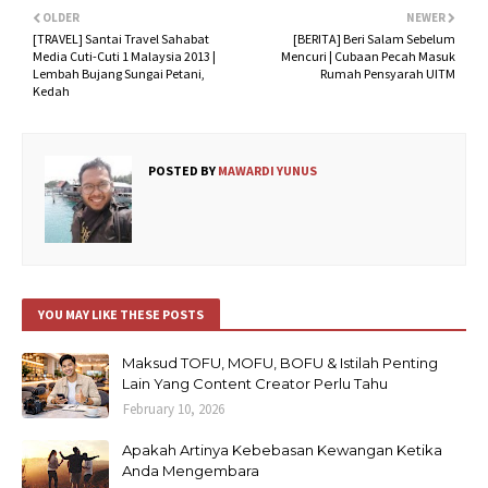
OLDER
NEWER
[TRAVEL] Santai Travel Sahabat
[BERITA] Beri Salam Sebelum
Media Cuti-Cuti 1 Malaysia 2013 |
Mencuri | Cubaan Pecah Masuk
Lembah Bujang Sungai Petani,
Rumah Pensyarah UITM
Kedah
POSTED BY
MAWARDI YUNUS
YOU MAY LIKE THESE POSTS
Maksud TOFU, MOFU, BOFU & Istilah Penting
Lain Yang Content Creator Perlu Tahu
February 10, 2026
Apakah Artinya Kebebasan Kewangan Ketika
Anda Mengembara