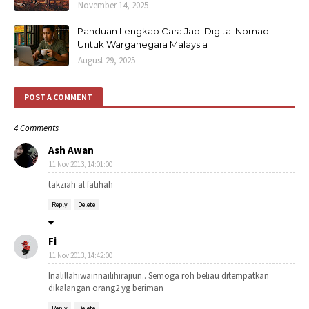
November 14, 2025
Panduan Lengkap Cara Jadi Digital Nomad
Untuk Warganegara Malaysia
August 29, 2025
POST A COMMENT
4 Comments
Ash Awan
11 Nov 2013, 14:01:00
takziah al fatihah
Reply
Delete
Fi
11 Nov 2013, 14:42:00
Inalillahiwainnailihirajiun.. Semoga roh beliau ditempatkan
dikalangan orang2 yg beriman
Reply
Delete